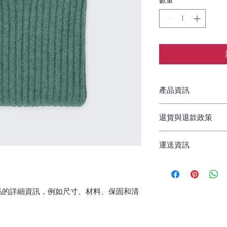
數量
*
產品資訊
這是產品詳情，適合
退貨與退款政策
寸、材料、保固和清
品的獨特之處，以及
這是退貨與退款政策
能在購買之前清楚了
運送資訊
產品。撰寫政策時，
客有信心和决心購買
顧客有信心購買您的
這是個運送政策，適
的資訊。撰寫政策時
讓顧客有信心購買您
品的詳細資訊，例如尺寸、材料、保固和清