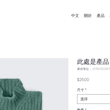
中文
關於
產品
此處是產品
庫存單位： 217537123517
價
$25.00
格
尺寸
*
選擇