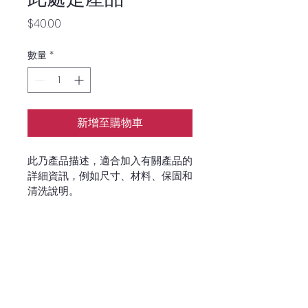
價
$40.00
格
數量
*
新增至購物車
此乃產品描述，適合加入有關產品的
詳細資訊，例如尺寸、材料、保固和
清洗說明。
產品資訊
這是產品詳情，適合加入有關產品的更
退貨與退款政策
多資訊，例如尺寸、材料、保固和清洗
說明。另外，您也可在此處形容產品的
這是退貨與退款政策，適合向客戶解釋
獨特之處，以及可給客戶帶來的好處。