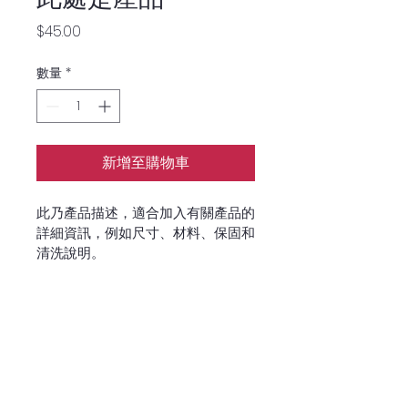
價
$45.00
格
數量
*
新增至購物車
此乃產品描述，適合加入有關產品的
詳細資訊，例如尺寸、材料、保固和
清洗說明。
產品資訊
這是產品詳情，適合加入有關產品的更
退貨與退款政策
多資訊，例如尺寸、材料、保固和清洗
說明。另外，您也可在此處形容產品的
這是退貨與退款政策，適合向客戶解釋
獨特之處，以及可給客戶帶來的好處。